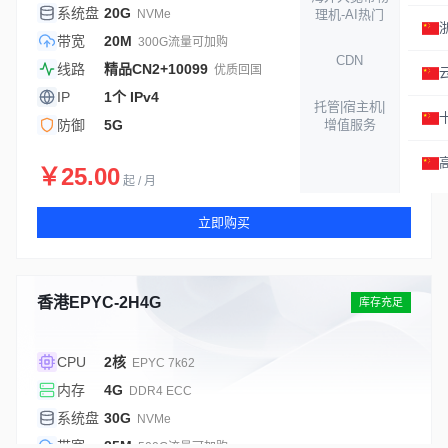
系统盘
20G
NVMe
理机-AI热门
带宽
20M
300G流量可加购
CDN
线路
精品CN2+10099
优质回国
IP
1个 IPv4
托管|宿主机|
防御
5G
增值服务
￥25.00
起 / 月
立即购买
香港EPYC-2H4G
库存充足
CPU
2核
EPYC 7k62
内存
4G
DDR4 ECC
系统盘
30G
NVMe
带宽
25M
500G流量可加购