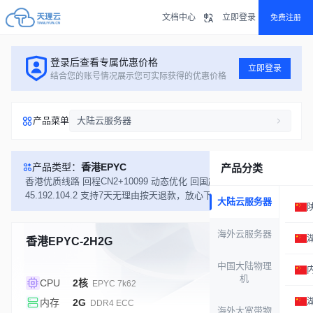
文档中心
立即登录
免费注册
登录后查看专属优惠价格
立即登录
结合您的账号情况展示您可实际获得的优惠价格
产品菜单
大陆云服务器
产品类型：
香港EPYC
产品分类
香港优质线路 回程CN2+10099 动态优化 回国超低延迟 测试IP:
45.192.104.2 支持7天无理由按天退款，放心下单
大陆云服务器
海外云服务器
香港EPYC-2H2G
库存充足
中国大陆物理
机
CPU
2核
EPYC 7k62
内存
2G
DDR4 ECC
海外大宽带物