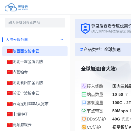
登录后查看专属优惠
结合您的账号情况展示您
大陆云服务器
产品类型：
全球加速
陕西西安铂金云
湖北十堰金牌高防
全球加速(含大陆)
内蒙铂金
湖北襄阳铂金高防
接入线路
国内三线高
浙江宁波铂金云
站点数量
10-50
个
套餐流量
100G - 2
云南昆明300M大宽带
节点带宽
50Mbps
十堰NAT
DDoS防护
40G
兜底 
高频游戏云
CC防护
初星智防A