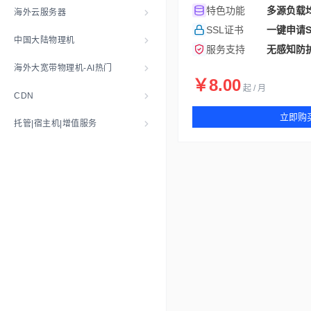
特色功能
多源负载均
海外云服务器
SSL证书
一键申请S
中国大陆物理机
服务支持
无感知防护
海外大宽带物理机-AI热门
￥8.00
起 / 月
CDN
立即购
托管|宿主机|增值服务