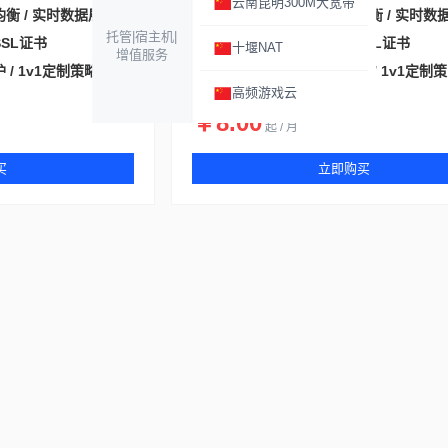
云南昆明300M大宽带
衡 / 实时数据展示
特色功能
多源负载均衡 / 实时数
托管|宿主机|
SL证书
SSL证书
一键申请SSL证书
十堰NAT
增值服务
 / 1v1定制策略
服务支持
无感知防护 / 1v1定制
高频游戏云
￥8.00
起 / 月
买
立即购买