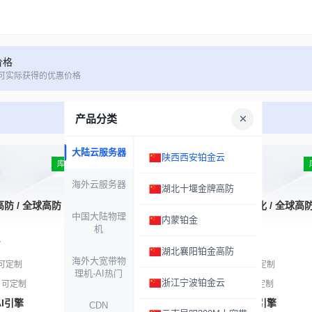
价格
可实际获得的优惠价格
产品分类
大陆云服务器
陕西西安铂金云
亚太加速
库存充足
海外云服务器
湖北十堰金牌高防
防 / 全球高防
接入线路
中国方向优化 / 全球高
中国大陆物理
内蒙铂金
站点数量
10-50
个
机
T
套餐流量
100G - 2T
湖北襄阳铂金高防
海外大宽带物
节点带宽
30Mbps
可定制
可定制
理机-AI热门
浙江宁波铂金云
DDoS防护
5G
/ 可定制
兜底 / 可定制
I引擎
CC防护
初星智防AI引擎
CDN