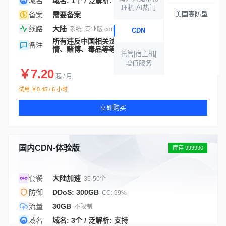
域名
域名: 1个 / 泛解析: 支持
理机-AI热门
美国高防型
备案
需要备案
线路
大陆
系统: 专业版 cdnfly
CDN
所有违反中国相关法律政策均不可接入，例如色
备注
情、赌博、毒品等等~
托管|宿主机|
增值服务
￥7.20
起 / 月
试用 ￥0.45 / 6 小时
立即购买
国内CDN-体验版
库存 999990
套餐
大陆加速
35-50个
防御
DDoS: 300GB
CC: 99%
流量
30GB
不限制
域名
域名: 3个 / 泛解析: 支持