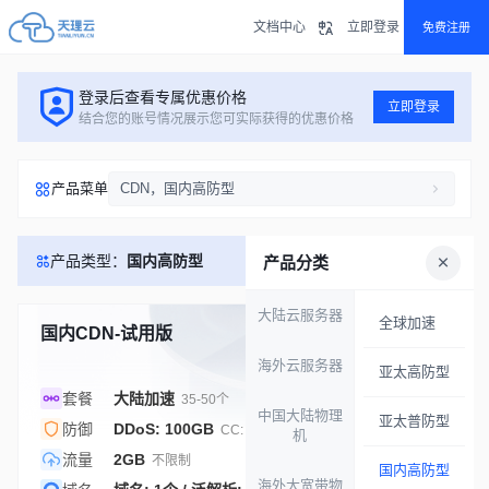
文档中心
立即登录
免费注册
登录后查看专属优惠价格
立即登录
结合您的账号情况展示您可实际获得的优惠价格
产品菜单
CDN，国内高防型
产品类型：
国内高防型
产品分类
大陆云服务器
全球加速
国内CDN-试用版
库存 1000001
海外云服务器
亚太高防型
套餐
大陆加速
35-50个
中国大陆物理
亚太普防型
防御
DDoS: 100GB
CC: 99%
机
流量
2GB
不限制
国内高防型
海外大宽带物