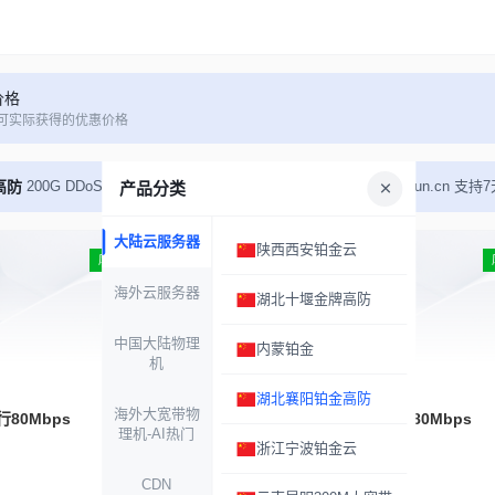
价格
可实际获得的优惠价格
高防
200G DDoS防御 黑洞10分钟解 备案域名自助过白：gb.tianliyun.c
产品分类
大陆云服务器
陕西西安铂金云
湖北襄阳铂金-4H8G
库存 35
海外云服务器
湖北十堰金牌高防
CPU
4核
英特尔铂金
中国大陆物理
内蒙铂金
内存
8G
DDR4 ECC
机
系统盘
80G
u.2 超高速
湖北襄阳铂金高防
海外大宽带物
行80Mbps
带宽
上行15Mbps 下行80Mbps
理机-AI热门
浙江宁波铂金云
线路
电信骨干网络
IP
1个 ipv4
可再加
CDN