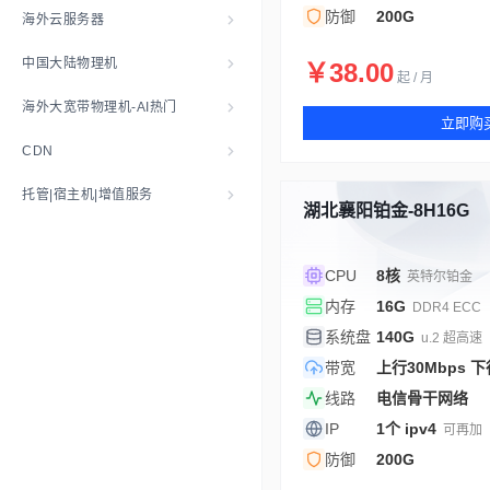
防御
200G
海外云服务器
中国大陆物理机
￥38.00
起 / 月
海外大宽带物理机-AI热门
立即购
CDN
托管|宿主机|增值服务
湖北襄阳铂金-8H16G
CPU
8核
英特尔铂金
内存
16G
DDR4 ECC
系统盘
140G
u.2 超高速
带宽
上行30Mbps 下
线路
电信骨干网络
IP
1个 ipv4
可再加
防御
200G