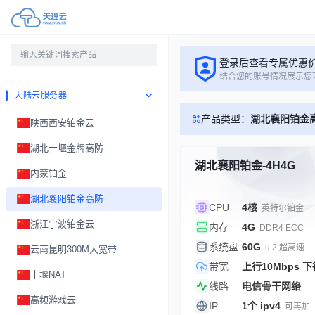
登录后查看专属优惠
结合您的账号情况展示您
大陆云服务器
产品类型：
湖北襄阳铂金
陕西西安铂金云
湖北十堰金牌高防
湖北襄阳铂金-4H4G
内蒙铂金
湖北襄阳铂金高防
CPU
4核
英特尔铂金
浙江宁波铂金云
内存
4G
DDR4 ECC
系统盘
60G
u.2 超高速
云南昆明300M大宽带
带宽
上行10Mbps 下
十堰NAT
线路
电信骨干网络
高频游戏云
IP
1个 ipv4
可再加