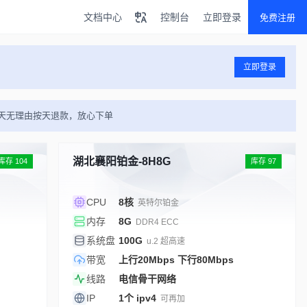
文档中心
控制台
立即登录
免费注册
立即登录
n 支持7天无理由按天退款，放心下单
湖北襄阳铂金-8H8G
库存 104
库存 97
CPU
8核
英特尔铂金
内存
8G
DDR4 ECC
系统盘
100G
u.2 超高速
带宽
上行20Mbps 下行80Mbps
线路
电信骨干网络
IP
1个 ipv4
可再加