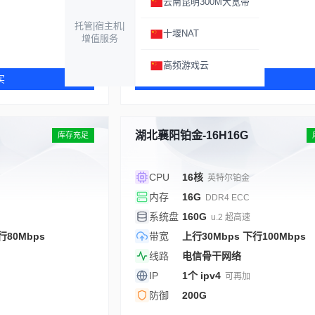
云南昆明300M大宽带
防御
200G
托管|宿主机|
十堰NAT
增值服务
￥52.00
起 / 月
高频游戏云
买
立即购买
湖北襄阳铂金-16H16G
库存充足
CPU
16核
英特尔铂金
内存
16G
DDR4 ECC
系统盘
160G
u.2 超高速
行80Mbps
带宽
上行30Mbps 下行100Mbps
线路
电信骨干网络
IP
1个 ipv4
可再加
防御
200G