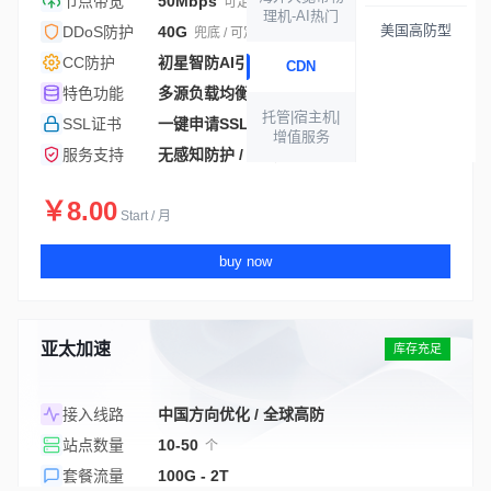
节点带宽
50Mbps
可定制
理机-AI热门
美国高防型
DDoS防护
40G
兜底 / 可定制
CC防护
初星智防AI引擎
CDN
特色功能
多源负载均衡 / 实时数据展示
托管|宿主机|
SSL证书
一键申请SSL证书
增值服务
服务支持
无感知防护 / 1v1定制策略
￥8.00
Start / 月
buy now
亚太加速
库存充足
接入线路
中国方向优化 / 全球高防
站点数量
10-50
个
套餐流量
100G - 2T