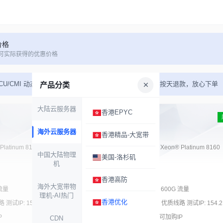
价格
可实际获得的优惠价格
/CU/CMI 动态优化 测试IP: 154.219.102.1 支持7天无理由按天退款，放心下单
产品分类
大陆云服务器
香港EPYC
香港优化-2H4G
售罄
海外云服务器
香港精品-大宽带
CPU
2核
 Platinum 8160
Intel® Xeon® Platinum 8160
中国大陆物理
美国-洛杉矶
内存
4GB
机
系统盘
50 GB
香港高防
海外大宽带物
带宽
25 Mbps
 流量
600G 流量
理机-AI热门
香港优化
线路
CN2 优化
测试IP: 154.219.102.1
优质线路 测试IP: 154.21
IP
1个 IPv4
P
可加购IP
CDN