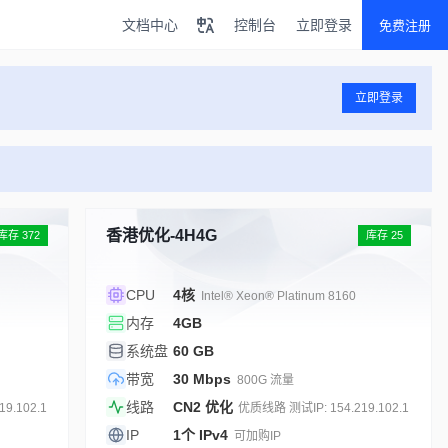
文档中心
控制台
立即登录
免费注册
立即登录
香港优化-4H4G
库存 372
库存 25
CPU
4核
Intel® Xeon® Platinum 8160
内存
4GB
系统盘
60 GB
带宽
30 Mbps
800G 流量
线路
CN2 优化
9.102.1
优质线路 测试IP: 154.219.102.1
IP
1个 IPv4
可加购IP