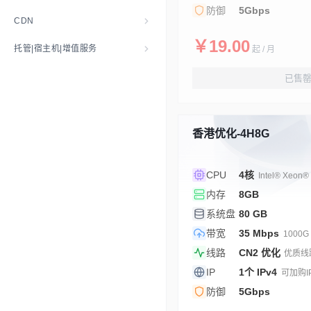
防御
5Gbps
CDN
￥19.00
托管|宿主机|增值服务
起 / 月
已售
香港优化-4H8G
CPU
4核
Intel® Xeon®
内存
8GB
系统盘
80 GB
带宽
35 Mbps
1000G
线路
CN2 优化
优质线路 
IP
1个 IPv4
可加购I
防御
5Gbps