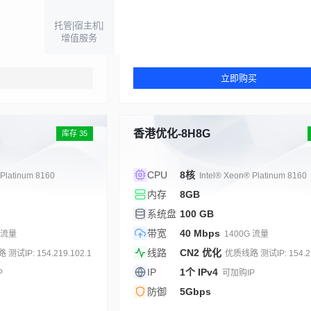
防御
5Gbps
托管|宿主机|
增值服务
￥32.00
起 / 月
罄
立即购买
香港优化-8H8G
库存 35
CPU
8核
 Platinum 8160
Intel® Xeon® Platinum 8160
内存
8GB
系统盘
100 GB
带宽
40 Mbps
 流量
1400G 流量
线路
CN2 优化
测试IP: 154.219.102.1
优质线路 测试IP: 154.21
IP
1个 IPv4
P
可加购IP
防御
5Gbps