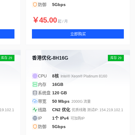
防御
5Gbps
￥45.00
起 / 月
立即购买
香港优化-8H16G
库存 29
库存 29
CPU
8核
Intel® Xeon® Platinum 8160
内存
16GB
系统盘
120 GB
带宽
50 Mbps
2000G 流量
线路
CN2 优化
9.102.1
优质线路 测试IP: 154.219.102.1
IP
1个 IPv4
可加购IP
防御
5Gbps