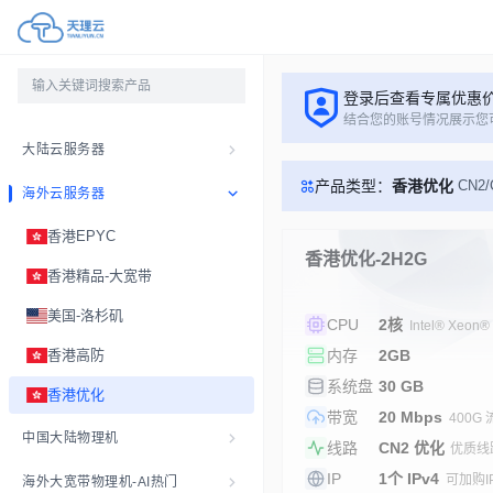
登录后查看专属优惠
结合您的账号情况展示您
大陆云服务器
产品类型：
香港优化
CN2
海外云服务器
香港EPYC
香港优化-2H2G
香港精品-大宽带
美国-洛杉矶
CPU
2核
Intel® Xeon®
香港高防
内存
2GB
系统盘
30 GB
香港优化
带宽
20 Mbps
400G
中国大陆物理机
线路
CN2 优化
优质线路 
IP
1个 IPv4
可加购I
海外大宽带物理机-AI热门