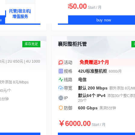
￥350.00
Start / 月
托管|宿主机|
增值服务
w
buy now
襄阳整柜托管
库存充足
0元 | 2U 650元 | 4U 1000
免费赠送3个月
活动
规格
42U标准整机柜
6000/月
线路
电信
额外添加 8元/Mbps
带宽
默认 200 Mbps
额外添加 8元/M
00元/个
默认64个 IPv4
添加30/个整C添加
IP
5分钟
20/个
防御
600 Gbps
黑洞5分钟
￥6000.00
Start / 月