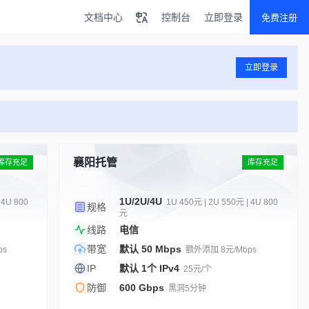
文档中心
控制台
立即登录
免费注册
立即登录
襄阳托管
库存充足
库存充足
1U/2U/4U
 4U 800
1U 450元 | 2U 550元 | 4U 800
规格
元
线路
电信
带宽
默认 50 Mbps
ps
额外添加 8元/Mbps
IP
默认 1个 IPv4
25元/个
防御
600 Gbps
黑洞5分钟