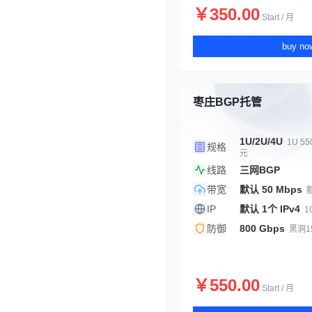
￥350.00
Start / 月
buy no
枣庄BGP托管
1U/2U/4U
1U 55
规格
元
线路
三网BGP
带宽
默认 50 Mbps
IP
默认 1个 IPv4
1
防御
800 Gbps
黑洞1
￥550.00
Start / 月