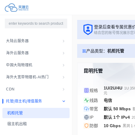
登录后查看专属优惠
结合您的账号情况展示您
大陆云服务器
产品类型：
机柜托管
海外云服务器
中国大陆物理机
昆明托管
海外大宽带物理机-AI热门
1U/2U/4U
1U 35
CDN
规格
元
线路
电信
托管|宿主机|增值服务
带宽
默认 50 Mbps
机柜托管
IP
默认 1个 IPv4
2
宿主机出租
防御
10 Gbps
黑洞 1