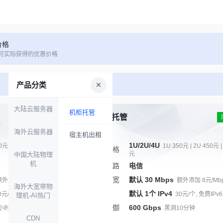
价格
可实际获得的优惠价格
产品分类
大陆云服务器
机柜托管
十堰托管
库存充足
海外云服务器
宿主机出租
1U/2U/4U
0元 | 2U 450元 | 4U 800
1U 350元 | 2U 450元 |
规格
元
中国大陆物理
机
线路
电信
带宽
默认 30 Mbps
额外添加 8元/Mbps
额外添加 8元/Mb
海外大宽带物
IP
默认 1个 IPv4
0元/个, 30个以上15元/个
30元/个, 免费IPv6
理机-AI热门
防御
600 Gbps
 小时
黑洞10分钟
CDN